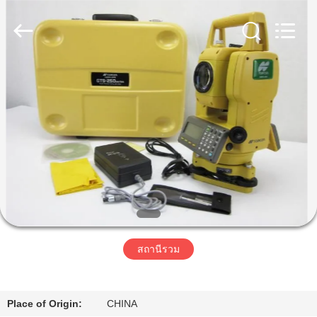
Hengyide
Electronic
Technology
Co.,Ltd
Ltd..
All
Rights
Reserved.
บ้าน
สินค้า
เกี่ยว
กับ
เรา
สถานีรวม
ทัวร์
Place of Origin:
CHINA