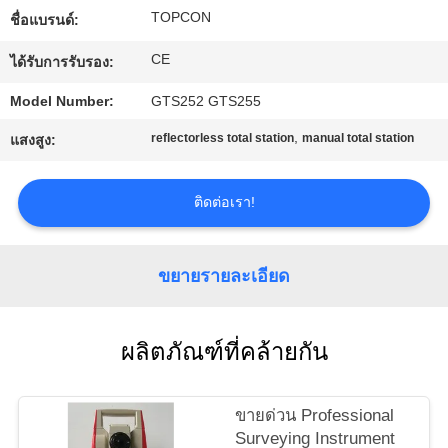
TOPCON
ชื่อแบรนด์:
โรงงาน
CE
ได้รับการรับรอง:
ควบคุม
Model Number:
GTS252 GTS255
,
reflectorless total station
manual total station
แสงสูง:
คุณภาพ
ติดต่อเรา!
ติดต่อ
เรา
ขยายรายละเอียด
ขอ
ผลิตภัณฑ์ที่คล้ายกัน
ใบ
ขายด่วน Professional
เสนอ
Surveying Instrument