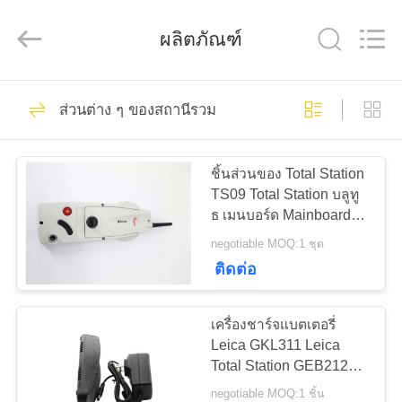
Hengyide
Electronic
Technology
ผลิตภัณฑ์
Co.,Ltd
Ltd..
All
Rights
Reserved.
400
บ้าน
ส่วนต่าง ๆ ของสถานีรวม
สถานีรวม
สินค้า
ชิ้นส่วนของ Total Station
TS09 Total Station บลูทู
ธ เมนบอร์ด Mainboard
เกี่ยว
Cover Side Original
negotiable MOQ:1 ชุด
ติดต่อ
กับ
47
ส่วนต่าง ๆ ของสถานี
เรา
เครื่องชาร์จแบตเตอรี่
Leica GKL311 Leica
รวม
Total Station GEB212
ทัวร์
GEB221 GEB222
negotiable MOQ:1 ชิ้น