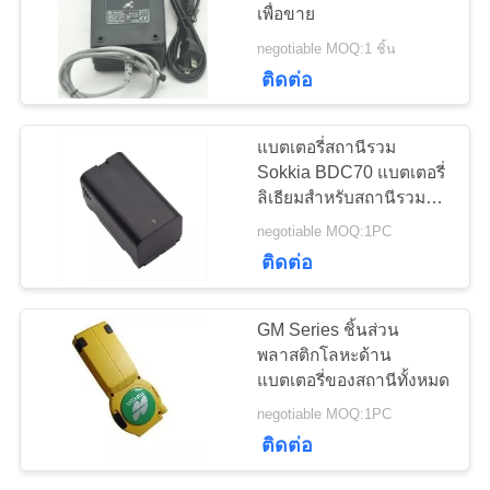
เพื่อขาย
ราคา
negotiable MOQ:1 ชิ้น
279
ติดต่อ
RTK GNSS
แผนผัง
แบตเตอรี่สถานีรวม
Receiver
เว็บไซต์
Sokkia BDC70 แบตเตอรี่
ลิเธียมสำหรับสถานีรวม
Es100 OS100 Ds100AC
negotiable MOQ:1PC
PRIVACY
ติดต่อ
POLICY
46
GM Series ชิ้นส่วน
กล้องวัดมุมดิจิตอล
พลาสติกโลหะด้าน
แบตเตอรี่ของสถานีทั้งหมด
อิเล็กทรอนิกส์
negotiable MOQ:1PC
ติดต่อ