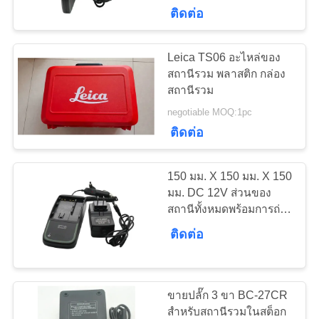
GEB311 12v
ติดต่อ
โรงงาน
Leica TS06 อะไหล่ของ
27
ควบคุม
สถานีรวม พลาสติก กล่อง
สถานีรวม
อุปกรณ์สถานีรวม
คุณภาพ
negotiable MOQ:1pc
ติดต่อ
ติดต่อ
150 มม. X 150 มม. X 150
เรา
มม. DC 12V ส่วนของ
สถานีทั้งหมดพร้อมการถ่าย
21
โอนข้อมูล USB
การซ่อมแซมสถานี
ติดต่อ
ขอ
ทั้งหมด
ใบ
ขายปลั๊ก 3 ขา BC-27CR
เสนอ
สำหรับสถานีรวมในสต็อก