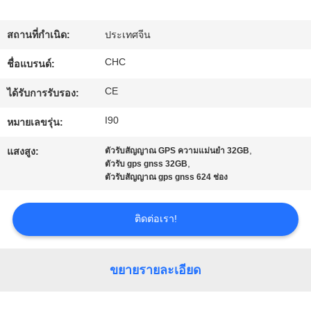
โรงงาน
สถานที่กำเนิด:
ประเทศจีน
CHC
ชื่อแบรนด์:
ควบคุม
CE
ได้รับการรับรอง:
คุณภาพ
I90
หมายเลขรุ่น:
,
แสงสูง:
ตัวรับสัญญาณ GPS ความแม่นยำ 32GB
ติดต่อ
,
ตัวรับ gps gnss 32GB
ตัวรับสัญญาณ gps gnss 624 ช่อง
เรา
ติดต่อเรา!
ขอ
ขยายรายละเอียด
ใบ
เสนอ