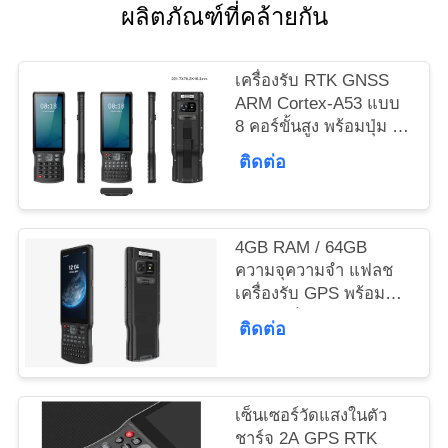
ผลิตภัณฑ์ที่คล้ายกัน
ราคา
เครื่องรับ RTK GNSS
ARM Cortex-A53 แบบ
แผนผัง
8 คอร์ขั้นสูง พร้อมปุ่ม 51
ปุ่ม, ปุ่มปรับแต่งเอง 1
เว็บไซต์
ติดต่อ
ปุ่ม และพอร์ต USB
Type-C
PRIVACY
4GB RAM / 64GB
POLICY
ความจุความจํา แฟลช
เครื่องรับ GPS พร้อม
เซนเซอร์และการทํางาน
ติดต่อ
ของเร่ง
เซ็นเซอร์วัดแสงในตัว
ชาร์จ 2A GPS RTK