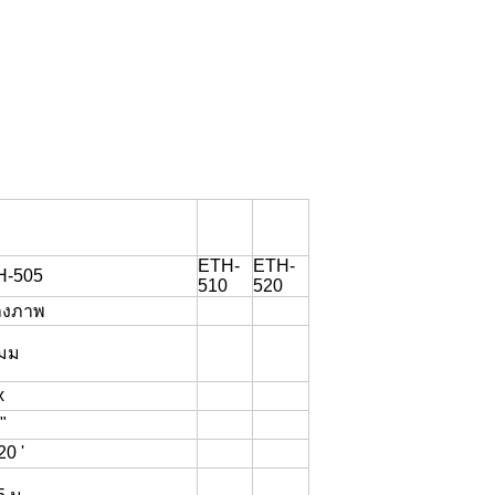
ETH-
ETH-
H-505
510
520
างภาพ
 มม
x
"
20 '