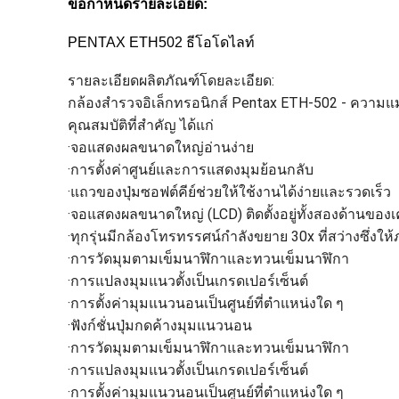
ข้อกำหนดรายละเอียด:
PENTAX ETH502 ธีโอโดไลท์
รายละเอียดผลิตภัณฑ์โดยละเอียด:
กล้องสำรวจอิเล็กทรอนิกส์ Pentax ETH-502 - ความแม่
คุณสมบัติที่สำคัญ ได้แก่
·จอแสดงผลขนาดใหญ่อ่านง่าย
·การตั้งค่าศูนย์และการแสดงมุมย้อนกลับ
·แถวของปุ่มซอฟต์คีย์ช่วยให้ใช้งานได้ง่ายและรวดเร็ว
·จอแสดงผลขนาดใหญ่ (LCD) ติดตั้งอยู่ทั้งสองด้านขอ
·ทุกรุ่นมีกล้องโทรทรรศน์กำลังขยาย 30x ที่สว่างซึ่ง
·การวัดมุมตามเข็มนาฬิกาและทวนเข็มนาฬิกา
·การแปลงมุมแนวตั้งเป็นเกรดเปอร์เซ็นต์
·การตั้งค่ามุมแนวนอนเป็นศูนย์ที่ตำแหน่งใด ๆ
·ฟังก์ชั่นปุ่มกดค้างมุมแนวนอน
·การวัดมุมตามเข็มนาฬิกาและทวนเข็มนาฬิกา
·การแปลงมุมแนวตั้งเป็นเกรดเปอร์เซ็นต์
·การตั้งค่ามุมแนวนอนเป็นศูนย์ที่ตำแหน่งใด ๆ