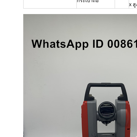
กระเป๋าถือ
x ส