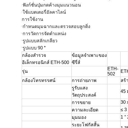
·ฟังก์ชั่นปุ่มกดค้างมุมแนวนอน
·ใช้แบตเตอรี่อัลคาไลน์
การใช้งาน
·กำหนดมุมฉากและตรวจสอบลูกดิ่ง
·การวัดการจัดตำแหน่ง
·รูปแบบสลักเกลียว
·รูปแบบ 90 °
กล้องสำรวจ
ข้อมูลจำเพาะของ
อิเล็กทรอนิกส์ ETH-500
ซีรี่ส์
ETH-
รุ่น
ET
502
กล้องโทรทรรศน์
การถ่ายภาพ
สร้
รูรับแสง
45
วัตถุประสงค์
30 
การขยาย
≤ 3 
ความละเอียด
1 ° 
มุมมอง
ระยะโฟกัสสั้น