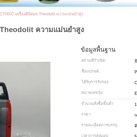
อ ETH502 เครื่องดิจิตอล Theodolit ความแม่นยำสูง
ล Theodolit ความแม่นยำสูง
ข้อมูลพื้นฐาน
สถานที่กำเนิด:
จ
ชื่อแบรนด์:
P
ได้รับการรับรอง:
หมายเลขรุ่น:
E
จำนวนสั่งซื้อขั้นต่ำ:
1
ราคา:
n
รายละเอียดการบรรจุ:
ด
เวลาการส่งมอบ:
5