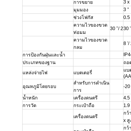
3 x
การขยาย
3 °
มุมมอง
ช่วงโฟกัส
0.5
ความไวของขวด
30 "/ 2
30 "
ท่อมม
ความไวของขวด
8 '
กลม
IP4
การป้องกันฝุ่นและน้ำ
ประเภทของฐาน
ถอด
แบต
แหล่งจ่ายไฟ
แบตเตอรี่
(AA
สำหรับการดำเนิน
อุณหภูมิโดยรอบ
-20
การ
น้ำหนัก
เครื่องดนตรี
4.5
การวัด
กระเป๋าถือ
1.9
กว้
เครื่องดนตรี
x ส
กว้